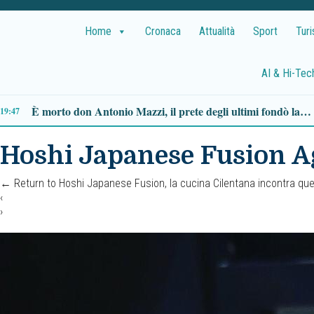
Home
Cronaca
Attualità
Sport
Tur
AI & Hi-Tec
Ascea, Pietro D’Angiolillo: «La nuova giunta guarda al futuro, con gli occhi del passato»
:32
Hoshi Japanese Fusion A
←
Return to Hoshi Japanese Fusion, la cucina Cilentana incontra que
‹
›