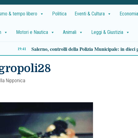
ismo & tempo libero
Politica
Eventi & Cultura
Economia
h
Motori e Nautica
Animali
Leggi & Giustizia
13:11
gropoli28
lla Nipponica