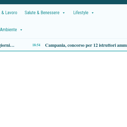
 & Lavoro
Salute & Benessere
Lifestyle
Ambiente
Premio Terre del Bussento: a Roberto Fico il riconoscimento nella serata inaugurale a Sapri
Come vestirsi in stile preppy: i capi indispensa
12:50