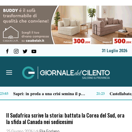
31 Luglio 2026
Tortorella celebra la Fiera di San Basilio: tra antichi mestieri, bestiame e la musica della Bandabardò
14:51
14:49
Il Sudafrica scrive la storia: battuta la Corea del Sud, ora
la sfida al Canada nei sedicesimi
25 Giugno 2026
| di
Elia Forlano