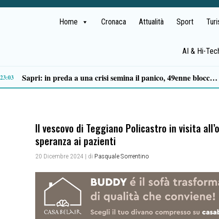
Home
Cronaca
Attualità
Sport
Tur
AI & Hi-Tec
Tortorella celebra la Fiera di San Basilio: tra antichi mestieri, bestiame e la musica della Bandabardò
14:49
Il vescovo di Teggiano Policastro in visita all’
speranza ai pazienti
20 Dicembre 2024
| di
Pasquale Sorrentino