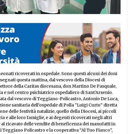
 neonati ricoverati in ospedale. Sono questi alcuni dei doni
segnati questa mattina, dal vescovo della Diocesi di
ettore della Caritas diocesana, don Martino De Pasquale,
lla e nel centro psichiatrico ospedaliero di Sant’Arsenio.
rata dal vescovo di Teggiano-Policastro, Antonio De Luca,
ezione sanitaria dell’ospedale di Polla “Luigi Curto” diretta
delle festività natalizie, quello della Diocesi, ai piccoli
a e alle loro famiglie, e ai degenti ricoverati negli altri
e al ricavato delle vendite di beneficenza dei manufatti in
di Teggiano Policastro e la cooperativa “Al Tuo Fianco”,