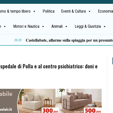
ismo & tempo libero
Politica
Eventi & Cultura
Economia
h
Motori e Nautica
Animali
Leggi & Giustizia
Premio Terre del Bussento, si alza il sipario: stasera Roberto Fico apre l’11ª edizione
14:35
ospedale di Polla e al centro psichiatrico: doni e