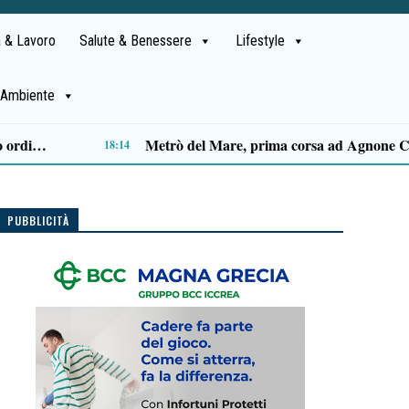
 & Lavoro
Salute & Benessere
Lifestyle
Ambiente
Capaccio Paestum spazio di legalità: oltre 43 ettari di beni confiscati destinati a progetti sociali
14:14
PUBBLICITÀ