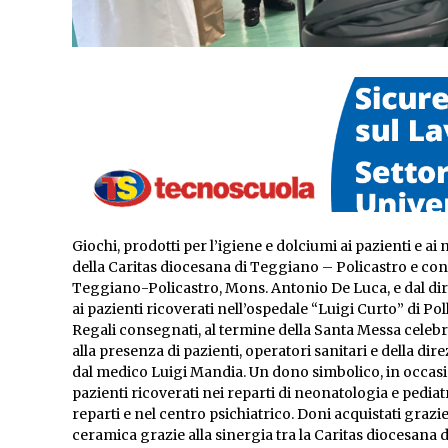
Giochi, prodotti per l’igiene e dolciumi ai pazienti e ai
della Caritas diocesana di Teggiano – Policastro e con
Teggiano-Policastro, Mons. Antonio De Luca, e dal dir
ai pazienti ricoverati nell’ospedale “Luigi Curto” di Po
Regali consegnati, al termine della Santa Messa celeb
alla presenza di pazienti, operatori sanitari e della dir
dal medico Luigi Mandia. Un dono simbolico, in occasione 
pazienti ricoverati nei reparti di neonatologia e pediatri
reparti e nel centro psichiatrico. Doni acquistati grazi
ceramica grazie alla sinergia tra la Caritas diocesana 