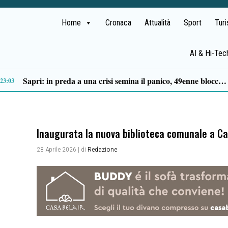
Home
Cronaca
Attualità
Sport
Tur
AI & Hi-Tec
asilio: tra antichi mestieri, bestiame e la musica della Bandabardò
14:49
Inaugurata la nuova biblioteca comunale a Cas
28 Aprile 2026
| di
Redazione