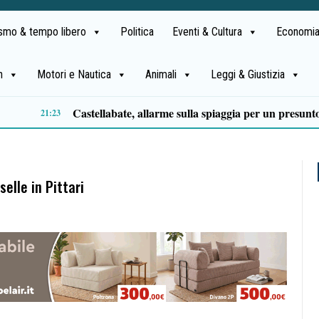
ismo & tempo libero
Politica
Eventi & Cultura
Economia
h
Motori e Nautica
Animali
Leggi & Giustizia
Premio Terre del Bussento, si alza il sipario: stasera Roberto Fico apre l’11ª edizione
14:35
elle in Pittari