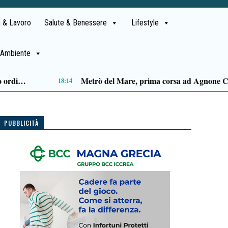
 & Lavoro
Salute & Benessere
Lifestyle
Ambiente
Capaccio Paestum spazio di legalità: oltre 43 ettari di beni confiscati destinati a progetti sociali
14:14
PUBBLICITÀ