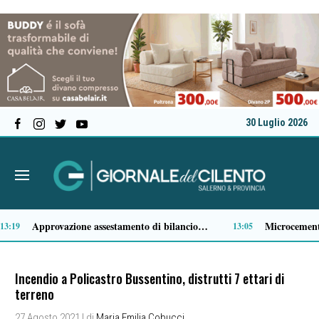
30 Luglio 2026
No di RFI al ripristino del facchinaggio alla stazione di Sapri, PSI: «La battaglia continua»
Comparto ittico, dalla Regione Campania 3 milioni di euro per fronteggiare il caro-gasolio
11:36
11:15
Incendio a Policastro Bussentino, distrutti 7 ettari di
terreno
27 Agosto 2021
| di
Maria Emilia Cobucci