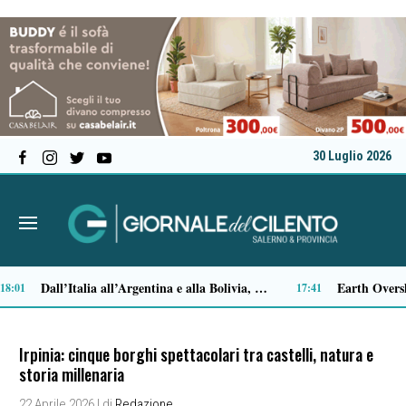
30 Luglio 2026
Approvazione assestamento di bilancio, M5S Campania: «Più investimenti per servizi, territori e imprese»
Sparò ai ladri durante la rapina in casa: archiviata l’inchiesta per Aurelio Valiante
14:11
14:06
Irpinia: cinque borghi spettacolari tra castelli, natura e
storia millenaria
22 Aprile 2026
| di
Redazione