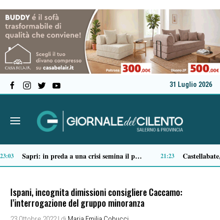
31 Luglio 2026
Tortorella celebra la Fiera di San Basilio: tra antichi mestieri, bestiame e la musica della Bandabardò
14:51
14:49
Ispani, incognita dimissioni consigliere Caccamo:
l’interrogazione del gruppo minoranza
23 Ottobre 2022
| di
Maria Emilia Cobucci