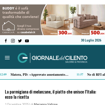
30 Luglio 2026
Tamponamento sulla litoranea di Pontecagnano: due ragazze ferite, madre e figlia illese
Traffico di cocaina dal Sud America, la coppia arrestata è di Buonabitacolo: avrebbe rifornito il Vallo di Diano
10:33
10:12
La parmigiana di melanzane, il piatto che unisce l’Italia:
ecco la ricetta
1 Dicembre 2025
| di
Marianna Vallone