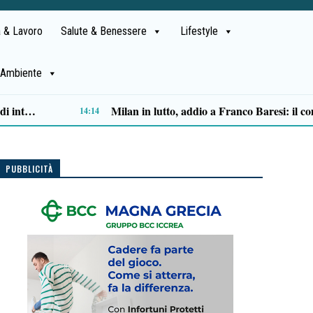
 & Lavoro
Salute & Benessere
Lifestyle
Ambiente
“Spazi sonori” di Sergio Sorrentino: a Polla un itinerario d’ascolto che trasforma un paese in musica
11:16
PUBBLICITÀ