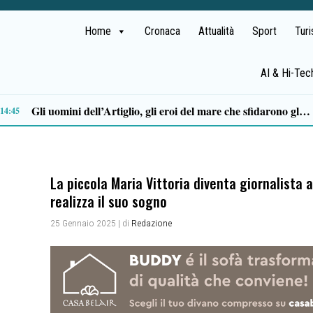
Home
Cronaca
Attualità
Sport
Tur
AI & Hi-Tec
i al Dea di Nocera, Pagani e Scafati. Nursind: «Chi sbaglia deve risponderne»
12:08
La piccola Maria Vittoria diventa giornalista 
realizza il suo sogno
25 Gennaio 2025
| di
Redazione