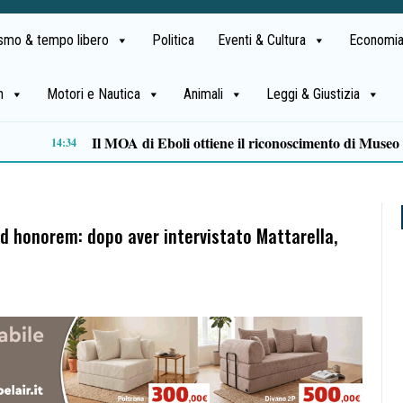
ismo & tempo libero
Politica
Eventi & Cultura
Economia
h
Motori e Nautica
Animali
Leggi & Giustizia
Alta formazione e lavoro: la Regione approva il Piano degli strumenti finanziari per l’occupazione
11:47
ad honorem: dopo aver intervistato Mattarella,