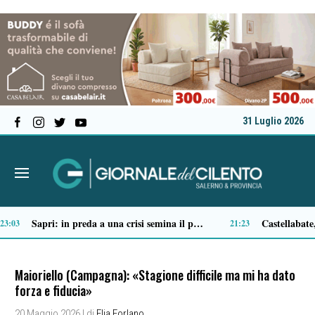
31 Luglio 2026
Tortorella celebra la Fiera di San Basilio: tra antichi mestieri, bestiame e la musica della Bandabardò
:51
14:49
Maioriello (Campagna): «Stagione difficile ma mi ha dato
forza e fiducia»
20 Maggio 2026
| di
Elia Forlano