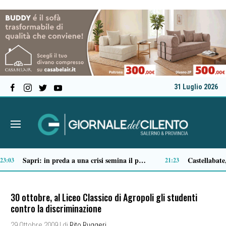
31 Luglio 2026
Ascea, nuova giunta per Sansone: Filippo Dragone vicesindaco, Egidio Criscuolo assessore ai Lavori Pubblici
Tortorella celebra la Fiera di San Basilio: tra antichi mestieri, bestiame e la musica della Bandabardò
14:51
30 ottobre, al Liceo Classico di Agropoli gli studenti
contro la discriminazione
29 Ottobre 2009
| di
Rito Ruggeri