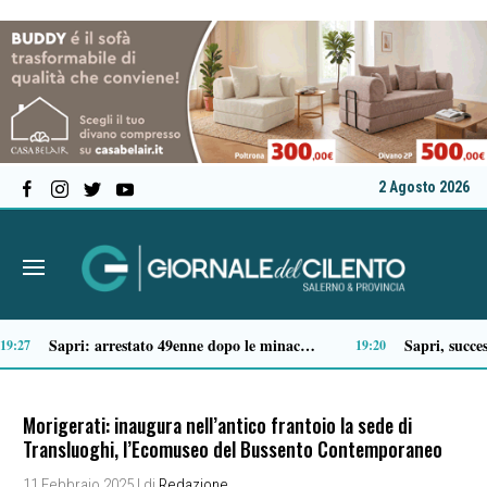
2 Agosto 2026
Tragico incidente sulla Cilentana: muore motociclista di 37 anni
:41
13:20
Morigerati: inaugura nell’antico frantoio la sede di
Transluoghi, l’Ecomuseo del Bussento Contemporaneo
11 Febbraio 2025
| di
Redazione