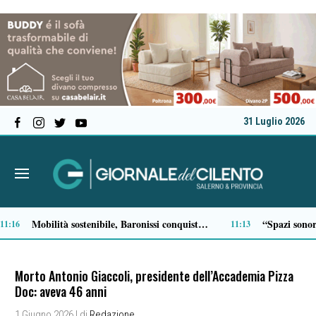
31 Luglio 2026
San Mauro la Bruca, nasce “La Ritornanza”: due giorni di arte e cultura contro lo spopolamento
Serie C, ecco il calendario della Salernitana: debutto all’Arechi contro il Sorrento
09:28
Morto Antonio Giaccoli, presidente dell’Accademia Pizza
Doc: aveva 46 anni
1 Giugno 2026
| di
Redazione