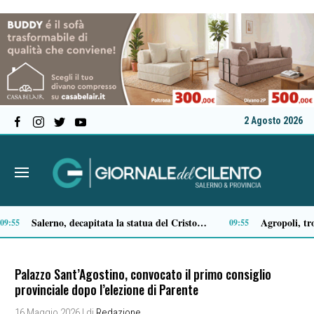
2 Agosto 2026
Il mio vicino ha un cane che abbaia a tutte le ore del giorno e della notte: cosa posso fare?
19:08
16:29
Palazzo Sant’Agostino, convocato il primo consiglio
provinciale dopo l’elezione di Parente
16 Maggio 2026
| di
Redazione