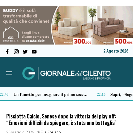
2 Agosto 2026
Certosa Village 2026, Vincenzo Salemme a Padula celebra 50 anni di carriera con “Lo spettacolo della mia vita… e fuori nevica”
Scario, Sorrentino: «Barche troppo vicine alla costa della Molara, più controlli»
19:19
19:18
Pisciotta Calcio, Senese dopo la vittoria dei play off:
“Emozioni difficili da spiegare, è stata una battaglia”
25 Maggio 2026
| di
Elia Forlano