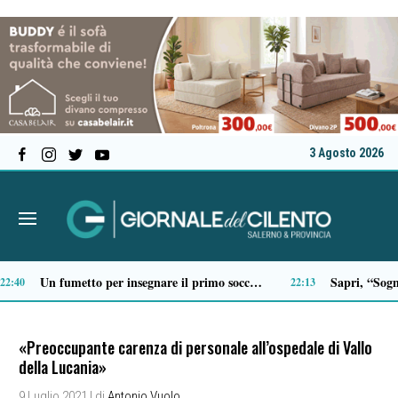
3 Agosto 2026
Scario, Sorrentino: «Barche troppo vicine alla costa della Molara, più controlli»
9:19
19:18
«Preoccupante carenza di personale all’ospedale di Vallo
della Lucania»
9 Luglio 2021
| di
Antonio Vuolo