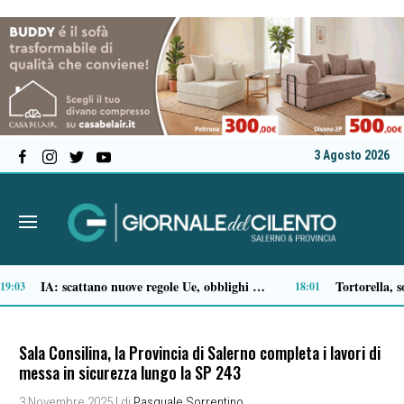
3 Agosto 2026
Agropoli, al via la stagione teatrale 2026/2027: nove spettacoli tra grandi nomi e omaggi a De Filippo
16:02
15:54
Sala Consilina, la Provincia di Salerno completa i lavori di
messa in sicurezza lungo la SP 243
3 Novembre 2025
| di
Pasquale Sorrentino