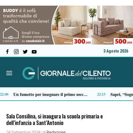
3 Agosto 2026
Certosa Village 2026, Vincenzo Salemme a Padula celebra 50 anni di carriera con “Lo spettacolo della mia vita… e fuori nevica”
Scario, Sorrentino: «Barche troppo vicine alla costa della Molara, più controlli»
19:19
19:18
Sala Consilina, si inaugura la scuola primaria e
dell’infanzia a Sant’Antonio
24 Settembre 2024
| di
Redazione