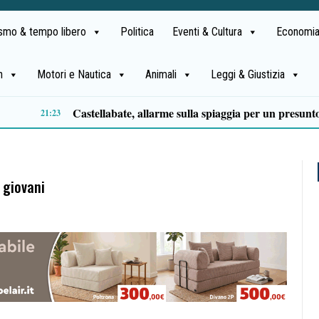
ismo & tempo libero
Politica
Eventi & Cultura
Economia
h
Motori e Nautica
Animali
Leggi & Giustizia
Premio Terre del Bussento, si alza il sipario: stasera Roberto Fico apre l’11ª edizione
14:35
 giovani