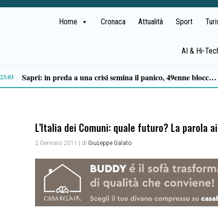
Home
Cronaca
Attualità
Sport
Tur
AI & Hi-Tec
Tortorella celebra la Fiera di San Basilio: tra antichi mestieri, bestiame e la musica della Bandabardò
14:49
L’Italia dei Comuni: quale futuro? La parola ai
2 Gennaio 2011
| di
Giuseppe Galato