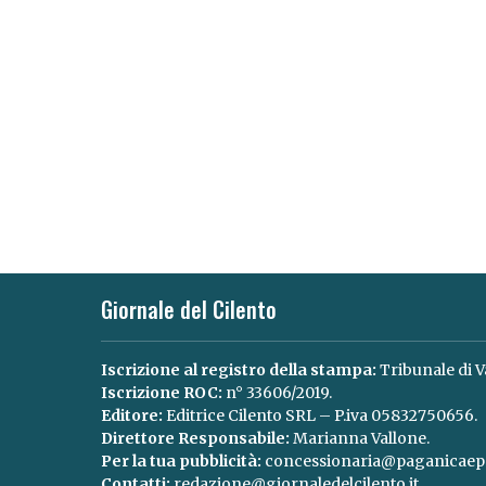
Giornale del Cilento
Iscrizione al registro della stampa:
Tribunale di V
Iscrizione ROC:
n° 33606/2019.
Editore:
Editrice Cilento SRL – P.iva 05832750656.
Direttore Responsabile:
Marianna Vallone.
Per la tua pubblicità:
concessionaria@paganicaepa
Contatti:
redazione@giornaledelcilento.it