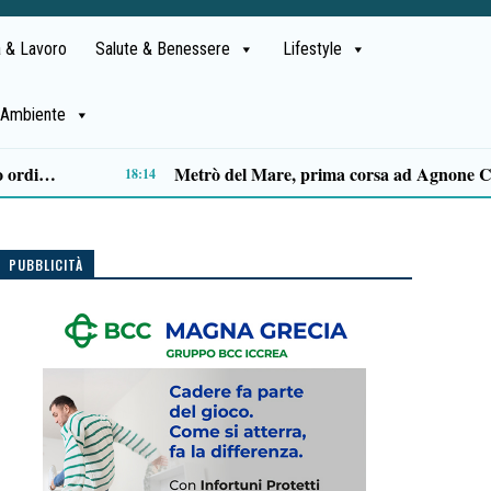
 & Lavoro
Salute & Benessere
Lifestyle
Ambiente
Capaccio Paestum spazio di legalità: oltre 43 ettari di beni confiscati destinati a progetti sociali
14:14
PUBBLICITÀ