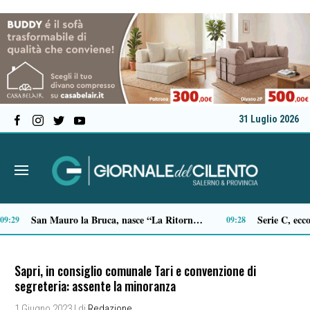
31 Luglio 2026
Sicurezza, il sindaco di Castellabate scrive a Prefetto e Questore: “Più controlli e più presenza sul territorio”
9
18:01
Sapri, in consiglio comunale Tari e convenzione di
segreteria: assente la minoranza
1 Giugno 2023
| di
Redazione