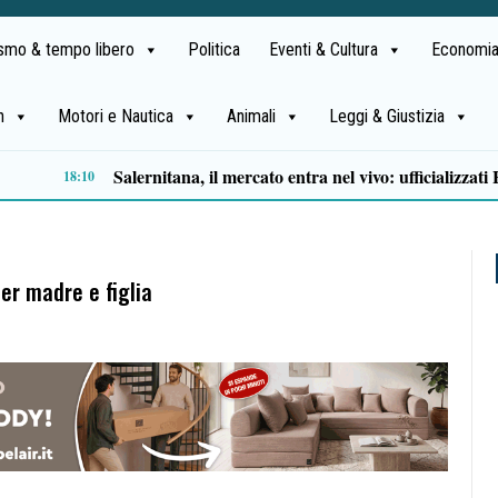
ismo & tempo libero
Politica
Eventi & Cultura
Economia
h
Motori e Nautica
Animali
Leggi & Giustizia
Fitwalking, benessere a passo sostenuto: lo sport alla portata di tutti
14:21
er madre e figlia