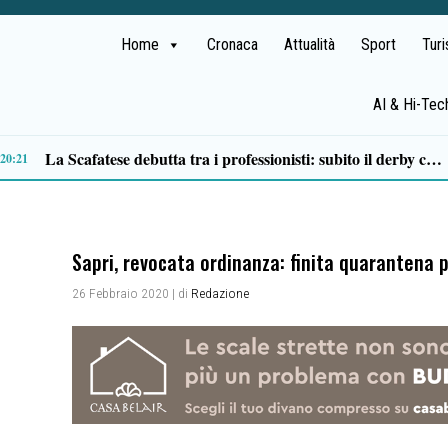
Home
Cronaca
Attualità
Sport
Tur
AI & Hi-Tec
“Poesie sotto le stelle”, a Ricigliano la notte di San Lorenzo tra arte, musica e riflessioni letterarie
14:27
Sapri, revocata ordinanza: finita quarantena p
26 Febbraio 2020
| di
Redazione