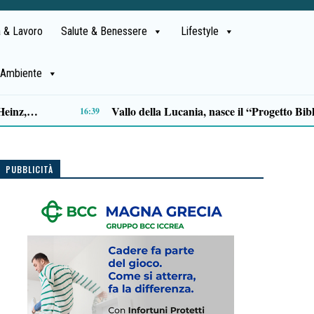
 & Lavoro
Salute & Benessere
Lifestyle
Ambiente
La fondazione Vassallo rilancia la battaglia per la tutela della rete della menaica
14:07
PUBBLICITÀ