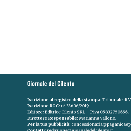
Giornale del Cilento
Iscrizione al registro della stampa:
Tribunale di V
Iscrizione ROC:
n° 33606/2019.
Editore:
Editrice Cilento SRL – P.iva 05832750656.
Direttore Responsabile:
Marianna Vallone.
Per la tua pubblicità:
concessionaria@paganicaepa
Contatti:
redazione@giornaledelcilento.it