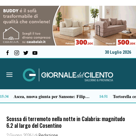
30 Luglio 2026
Padula istituisce la Giornata Joe Petrosino
Microcemento, tutto quello che c’è da sapere prima di sceglierlo
13:43
Scossa di terremoto nella notte in Calabria: magnitudo
6.2 al largo del Cosentino
2 Giugno 2026
| di
Redazione