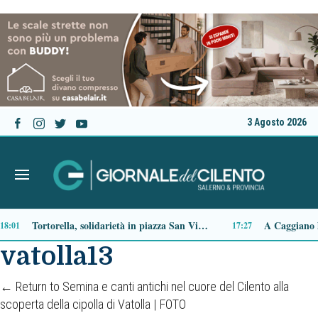
3 Agosto 2026
Agropoli, al via la stagione teatrale 2026/2027: nove spettacoli tra grandi nomi e omaggi a De Filippo
15:54
vatolla13
←
Return to Semina e canti antichi nel cuore del Cilento alla
scoperta della cipolla di Vatolla | FOTO