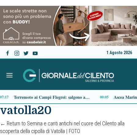
1 Agosto 2026
Gli uomini dell’Artiglio, gli eroi del mare che sfidarono gli abissi
45
14:34
vatolla20
←
Return to Semina e canti antichi nel cuore del Cilento alla
scoperta della cipolla di Vatolla | FOTO