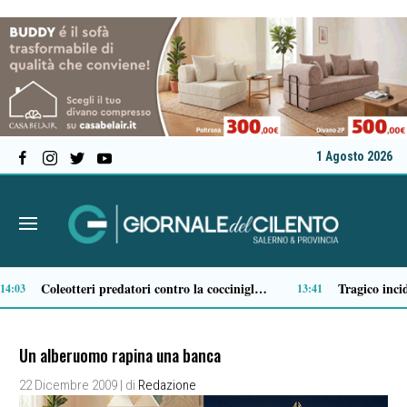
1 Agosto 2026
Stile di vita sano e corretta alimentazione: Fruit & salad on the beach continua il tour nel salernitano
Opere strategiche, al via la gara per il fiume Sarno: un piano da 407 milioni di euro
11:34
11:12
Un alberuomo rapina una banca
22 Dicembre 2009
| di
Redazione