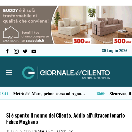
30 Luglio 2026
Capaccio Paestum spazio di legalità: oltre 43 ettari di beni confiscati destinati a progetti sociali
14:35
14:14
Si è spento il nonno del Cilento. Addio all’ultracentenario
Felice Magliano
19 Luglio 2022
| di
Maria Emilia Cobucci