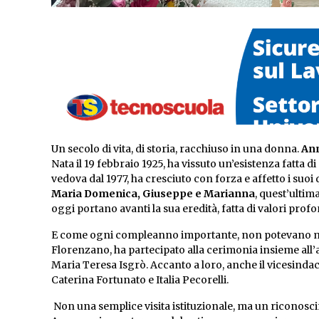
Un secolo di vita, di storia, racchiuso in una donna.
Ann
Nata il 19 febbraio 1925, ha vissuto un’esistenza fatta di
vedova dal 1977, ha cresciuto con forza e affetto i suoi q
Maria Domenica, Giuseppe e Marianna
, quest’ultim
oggi portano avanti la sua eredità, fatta di valori prof
E come ogni compleanno importante, non potevano manc
Florenzano, ha partecipato alla cerimonia insieme all’
Maria Teresa Isgrò. Accanto a loro, anche il vicesindac
Caterina Fortunato e Italia Pecorelli.
Non una semplice visita istituzionale, ma un riconosci