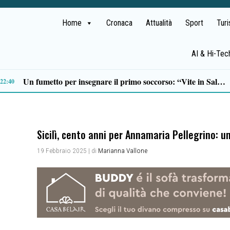
Home
Cronaca
Attualità
Sport
Tur
AI & Hi-Tec
Scario, Sorrentino: «Barche troppo vicine alla costa della Molara, più controlli»
19:18
Sicilì, cento anni per Annamaria Pellegrino: u
19 Febbraio 2025
| di
Marianna Vallone