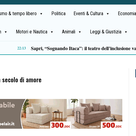
ismo & tempo libero
Politica
Eventi & Cultura
Economia
h
Motori e Nautica
Animali
Leggi & Giustizia
Incidente sulla litoranea di Pontecagnano, due feriti trasportati al Ruggi
18:32
n secolo di amore