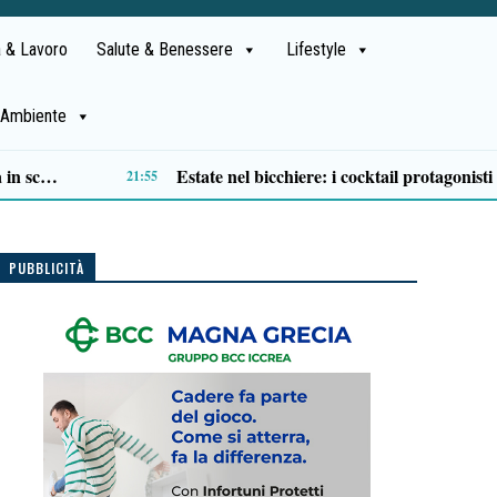
 & Lavoro
Salute & Benessere
Lifestyle
Ambiente
Esodo estivo, traffico in aumento nel primo weekend di agosto: Sud in testa, bollino nero confermato
14:49
PUBBLICITÀ