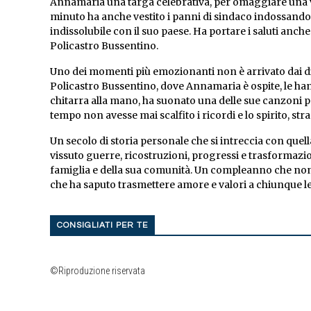
Annamaria una targa celebrativa, per omaggiare una vit
minuto ha anche vestito i panni di sindaco indossando 
indissolubile con il suo paese. Ha portare i saluti an
Policastro Bussentino.
Uno dei momenti più emozionanti non è arrivato dai disc
Policastro Bussentino, dove Annamaria è ospite, le hann
chitarra alla mano, ha suonato una delle sue canzoni pref
tempo non avesse mai scalfito i ricordi e lo spirito, st
Un secolo di storia personale che si intreccia con quel
vissuto guerre, ricostruzioni, progressi e trasformazi
famiglia e della sua comunità. Un compleanno che non 
che ha saputo trasmettere amore e valori a chiunque le 
CONSIGLIATI PER TE
©Riproduzione riservata