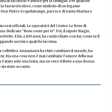
a di sacrificio e amore per la famiglia. Per qualche
la fascia tricolore, come simbolo di un legame
che Don Pietro Scapolatempo, parroco di Santa Marina e
orsi ufficiali. Le operatrici del Centro Le Rose di
o dedicato “Rose rosse per te”. Poi, il nipote Biagio,
erite. E lei, a 100 anni, ha canticchiato con lui, come se il
rappando sorrisi e qualche lacrima.
la collettiva. Annamaria ha visto cambiare il mondo, ha
oni. Ma una cosa non è mai cambiata: l’amore della sua
è stato solo una festa, ma un vero tributo a una donna
sia stato accanto.