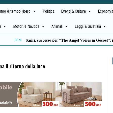
ismo & tempo libero
Politica
Eventi & Cultura
Economia
h
Motori e Nautica
Animali
Leggi & Giustizia
Sette italiani su dieci preferiscono le destinazioni nazionali per le vacanze di agosto
12:59
a il ritorno della luce