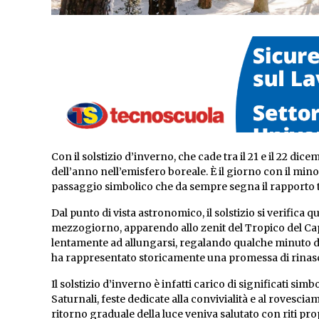
Con il solstizio d’inverno, che cade tra il 21 e il 22 di
dell’anno nell’emisfero boreale. È il giorno con il mino
passaggio simbolico che da sempre segna il rapporto tra
Dal punto di vista astronomico, il solstizio si verifica 
mezzogiorno, apparendo allo zenit del Tropico del Ca
lentamente ad allungarsi, regalando qualche minuto di
ha rappresentato storicamente una promessa di rinasc
Il solstizio d’inverno è infatti carico di significati sim
Saturnali, feste dedicate alla convivialità e al rovescia
ritorno graduale della luce veniva salutato con riti pro