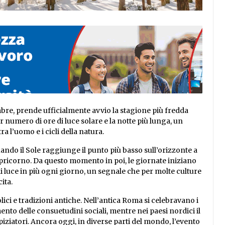
cembre, prende ufficialmente avvio la stagione più fredda
r numero di ore di luce solare e la notte più lunga, un
 l’uomo e i cicli della natura.
quando il Sole raggiunge il punto più basso sull’orizzonte a
pricorno. Da questo momento in poi, le giornate iniziano
 luce in più ogni giorno, un segnale che per molte culture
ita.
bolici e tradizioni antiche. Nell’antica Roma si celebravano i
mento delle consuetudini sociali, mentre nei paesi nordici il
piziatori. Ancora oggi, in diverse parti del mondo, l’evento