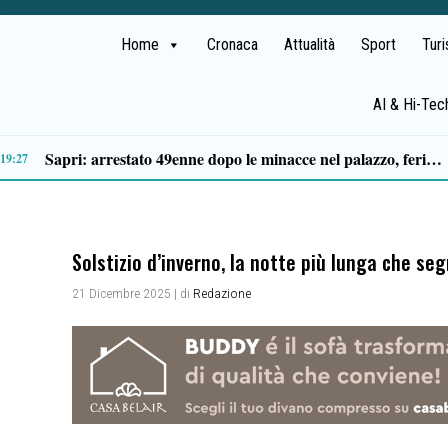
Home
Cronaca
Attualità
Sport
Tur
AI & Hi-Tec
Tragico incidente sulla Cilentana: muore motociclista di 37 anni
13:20
Solstizio d’inverno, la notte più lunga che segn
21 Dicembre 2025
| di
Redazione