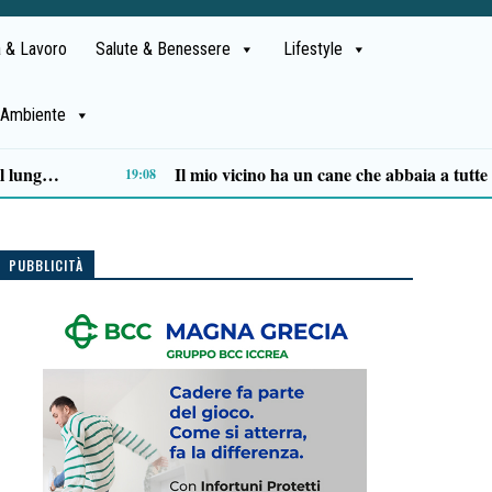
 & Lavoro
Salute & Benessere
Lifestyle
Ambiente
“Come vele al vento” di Angela Veneroso chiude con successo la rassegna letteraria a Pisciotta
12:37
PUBBLICITÀ