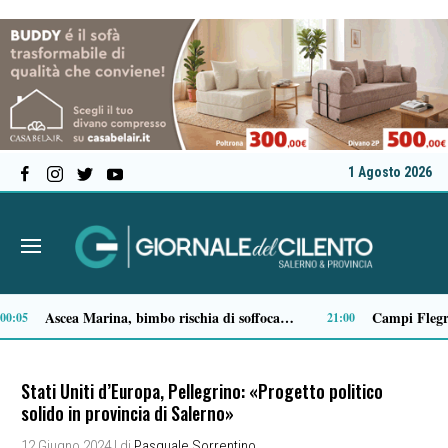
1 Agosto 2026
Milan in lutto, addio a Franco Baresi: il commosso saluto del club
4:14
13:53
Stati Uniti d’Europa, Pellegrino: «Progetto politico
solido in provincia di Salerno»
12 Giugno 2024
| di
Pasquale Sorrentino