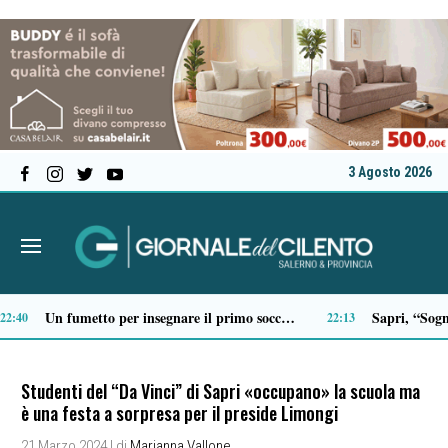
3 Agosto 2026
Scario, Sorrentino: «Barche troppo vicine alla costa della Molara, più controlli»
19:18
Studenti del “Da Vinci” di Sapri «occupano» la scuola ma
è una festa a sorpresa per il preside Limongi
21 Marzo 2024
| di
Marianna Vallone