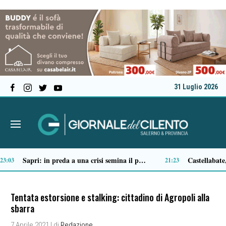
31 Luglio 2026
Tortorella celebra la Fiera di San Basilio: tra antichi mestieri, bestiame e la musica della Bandabardò
14:51
14:49
Tentata estorsione e stalking: cittadino di Agropoli alla
sbarra
7 Aprile 2021
| di
Redazione