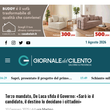
1 Agosto 2026
Atti persecutori contro tre donne, 28enne di Torchiara finisce in carcere
12:37
12:16
Terzo mandato, De Luca sfida il Governo: «Sarò io il
candidato, il destino lo decidano i cittadini»
10 Gennaio 2025
| di
Luigi Martino