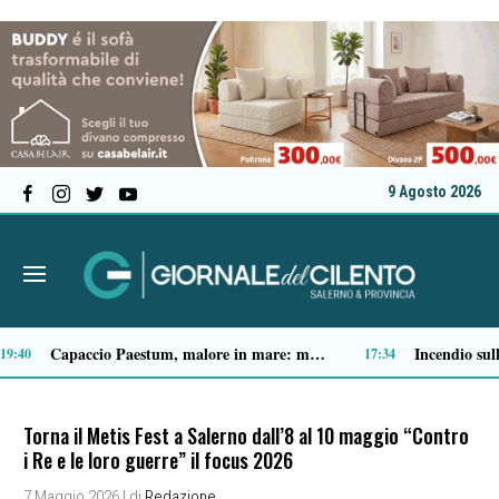
9 Agosto 2026
Spari a Pastena, il ventenne ferito lascia l’ospedale: si indaga sul vero obiettivo
09:04
Torna il Metis Fest a Salerno dall’8 al 10 maggio “Contro
i Re e le loro guerre” il focus 2026
7 Maggio 2026
| di
Redazione