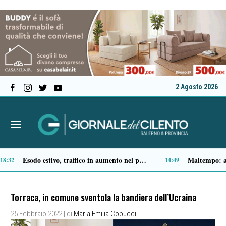
2 Agosto 2026
Cilentana killer, Gianluigi e Luigi: due vite, lo stesso tragico destino
09:54
09:52
Torraca, in comune sventola la bandiera dell’Ucraina
25 Febbraio 2022
| di
Maria Emilia Cobucci