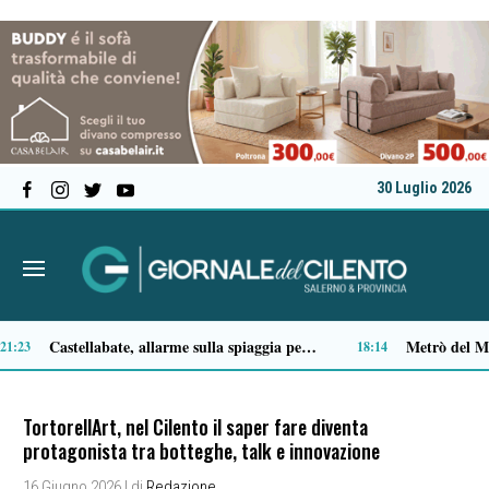
30 Luglio 2026
Premio Terre del Bussento, si alza il sipario: stasera Roberto Fico apre l’11ª edizione
14:35
TortorellArt, nel Cilento il saper fare diventa
protagonista tra botteghe, talk e innovazione
16 Giugno 2026
| di
Redazione