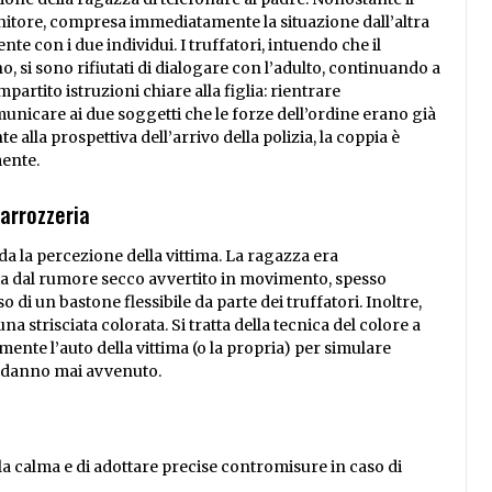
 genitore, compresa immediatamente la situazione dall’altra
nte con i due individui. I truffatori, intuendo che il
, si sono rifiutati di dialogare con l’adulto, continuando a
partito istruzioni chiare alla figlia: rientrare
unicare ai due soggetti che le forze dell’ordine erano già
e alla prospettiva dell’arrivo della polizia, la coppia è
mente.
carrozzeria
 la percezione della vittima. La ragazza era
ta dal rumore secco avvertito in movimento, spesso
o di un bastone flessibile da parte dei truffatori. Inoltre,
na strisciata colorata. Si tratta della tecnica del colore a
mente l’auto della vittima (o la propria) per simulare
l danno mai avvenuto.
a calma e di adottare precise contromisure in caso di