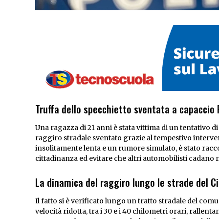
Truffa dello specchietto sventata a capaccio
Una ragazza di 21 anni è stata vittima di un tentativo d
raggiro stradale sventato grazie al tempestivo interve
insolitamente lenta e un rumore simulato, è stato racc
cittadinanza ed evitare che altri automobilisti cadano n
La dinamica del raggiro lungo le strade del C
Il fatto si è verificato lungo un tratto stradale del co
velocità ridotta, tra i 30 e i 40 chilometri orari, rallent