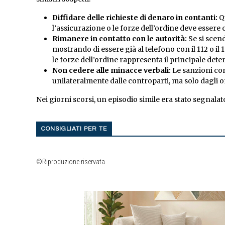
Diffidare delle richieste di denaro in contanti:
Qu
l’assicurazione o le forze dell’ordine deve essere
Rimanere in contatto con le autorità:
Se si scend
mostrando di essere già al telefono con il 112 o il
le forze dell’ordine rappresenta il principale deter
Non cedere alle minacce verbali:
Le sanzioni com
unilateralmente dalle controparti, ma solo dagli org
Nei giorni scorsi, un episodio simile era stato segnalat
CONSIGLIATI PER TE
©Riproduzione riservata