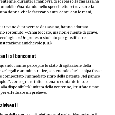
a ventenne, durante la manovra di sorpasso, la ragazza ha
utomobile. Guardando nello specchietto retrovisore, la
 una donna, che le facevano ampi cenni con le mani,
ichiaravano di provenire da Cassino, hanno adottato
 sostenuto: «Ci hai toccato, ma non è niente di grave.
cologica». Un pretesto studiato per giustificare
constatazione amichevole (CID).
ntanti al bancomat
uando hanno percepito lo stato di agitazione della
e legali e amministrative, sostenendo che la colpa fosse
be comportato l’immediato ritiro della patente. Nel panico
rapida”: consegnare tutto il denaro contante in suo
lla disponibilità limitata della ventenne, i truffatori non
per effettuare un prelievo.
alviventi
isione della ragazza di telefonare al padre. Nonostante il