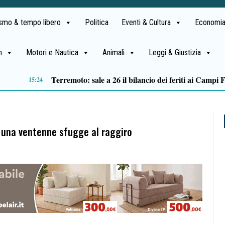
ismo & tempo libero
Politica
Eventi & Cultura
Economia
h
Motori e Nautica
Animali
Leggi & Giustizia
Stile di vita sano e corretta alimentazione: Fruit & salad on the beach continua il tour nel salernitano
11:34
 una ventenne sfugge al raggiro