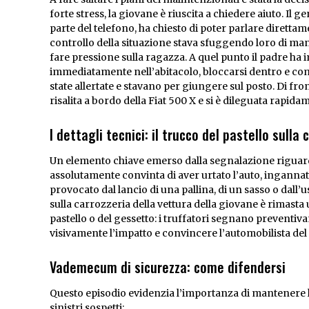
forte stress, la giovane è riuscita a chiedere aiuto. Il
parte del telefono, ha chiesto di poter parlare direttame
controllo della situazione stava sfuggendo loro di mano
fare pressione sulla ragazza. A quel punto il padre ha im
immediatamente nell’abitacolo, bloccarsi dentro e com
state allertate e stavano per giungere sul posto. Di front
risalita a bordo della Fiat 500 X e si è dileguata rapida
I dettagli tecnici: il trucco del pastello sulla 
Un elemento chiave emerso dalla segnalazione riguarda
assolutamente convinta di aver urtato l’auto, inganna
provocato dal lancio di una pallina, di un sasso o dall’us
sulla carrozzeria della vettura della giovane è rimasta u
pastello o del gessetto: i truffatori segnano preventiva
visivamente l’impatto e convincere l’automobilista de
Vademecum di sicurezza: come difendersi
Questo episodio evidenzia l’importanza di mantenere l
sinistri sospetti: