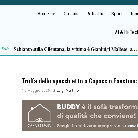
Home
Cronaca
Attualità
Sport
Tur
AI & Hi-Tec
Passaporti alle Poste: oltre 256 mila richieste gestite. Boom nei piccoli comuni
11:55
Truffa dello specchietto a Capaccio Paestum:
16 Maggio 2026
| di
Luigi Martino