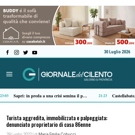
30 Luglio 2026
Tortorella celebra la Fiera di San Basilio: tra antichi mestieri, bestiame e la musica della Bandabardò
14:51
14:49
Turista aggredita, immobilizzata e palpeggiata:
denunciato proprietario di casa 86enne
29 Luglio 2022
| di
Maria Emilia Cobucci