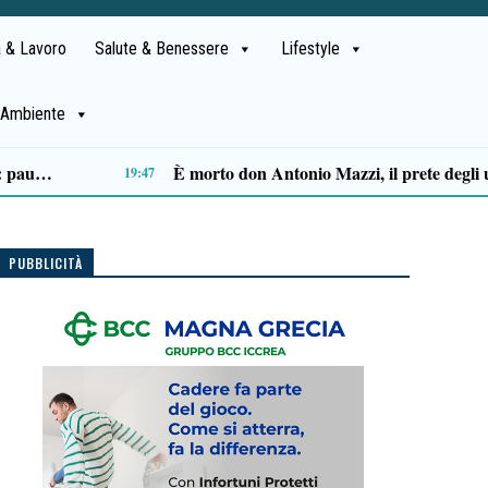
 & Lavoro
Salute & Benessere
Lifestyle
Ambiente
Ascea, Pietro D’Angiolillo: «La nuova giunta guarda al futuro, con gli occhi del passato»
13:11
PUBBLICITÀ