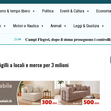
ismo & tempo libero
Politica
Eventi & Cultura
Economia
h
Motori e Nautica
Animali
Leggi & Giustizia
Castellabate, Spinelli e Di Luccia uniscono le forze in vista delle comunali 2027
13:32
gilli a locali e merce per 3 milioni