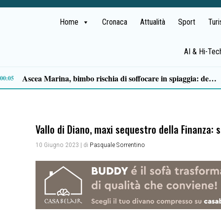
Home
Cronaca
Attualità
Sport
Tur
AI & Hi-Tec
Milan in lutto, addio a Franco Baresi: il commosso saluto del club
13:53
Vallo di Diano, maxi sequestro della Finanza: si
10 Giugno 2023
| di
Pasquale Sorrentino