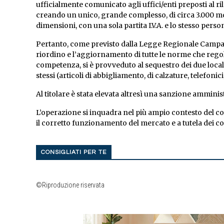
ufficialmente comunicato agli uffici/enti preposti al ril
creando un unico, grande complesso, di circa 3.000 mq
dimensioni, con una sola partita I.V.A. e lo stesso pers
Pertanto, come previsto dalla Legge Regionale Campania, 
riordino e l’aggiornamento di tutte le norme che regola
competenza, si è provveduto al sequestro dei due locali
stessi (articoli di abbigliamento, di calzature, telefonici
Al titolare è stata elevata altresì una sanzione ammin
L’operazione si inquadra nel più ampio contesto del con
il corretto funzionamento del mercato e a tutela dei
CONSIGLIATI PER TE
©Riproduzione riservata