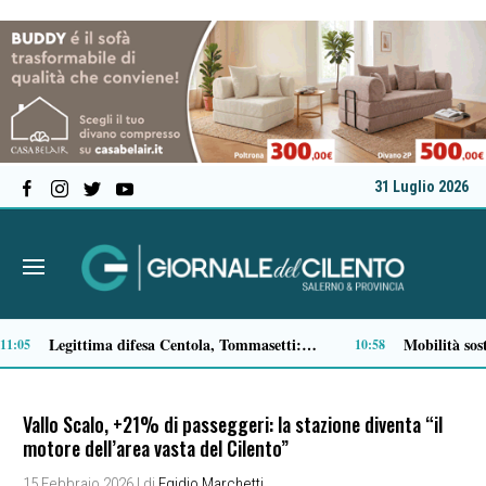
31 Luglio 2026
Esodo estivo, weekend da bollino nero: oltre 26 milioni di spostamenti sulle strade Anas
09:15
Vallo Scalo, +21% di passeggeri: la stazione diventa “il
motore dell’area vasta del Cilento”
15 Febbraio 2026
| di
Egidio Marchetti