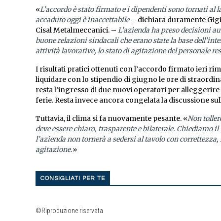
«
L’accordo è stato firmato e i dipendenti sono tornati al
accaduto oggi è inaccettabile
– dichiara duramente Gigi
Cisal Metalmeccanici. –
L’azienda ha preso decisioni a
buone relazioni sindacali che erano state la base dell’int
attività lavorative, lo stato di agitazione del personale 
I risultati pratici ottenuti con l’accordo firmato ieri ri
liquidare con lo stipendio di giugno le ore di straordi
resta l’ingresso di due nuovi operatori per alleggerire
ferie. Resta invece ancora congelata la discussione sul
Tuttavia, il clima si fa nuovamente pesante. «
Non tolle
deve essere chiaro, trasparente e bilaterale. Chiediamo il
l’azienda non tornerà a sedersi al tavolo con correttezza, 
agitazione.
»
CONSIGLIATI PER TE
©Riproduzione riservata