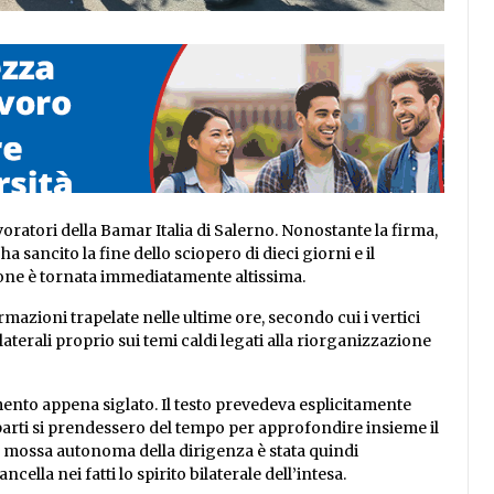
voratori della Bamar Italia di Salerno. Nonostante la firma,
 sancito la fine dello sciopero di dieci giorni e il
sione è tornata immediatamente altissima.
rmazioni trapelate nelle ultime ore, secondo cui i vertici
aterali proprio sui temi caldi legati alla riorganizzazione
mento appena siglato. Il testo prevedeva esplicitamente
e parti si prendessero del tempo per approfondire insieme il
a mossa autonoma della dirigenza è stata quindi
ella nei fatti lo spirito bilaterale dell’intesa.