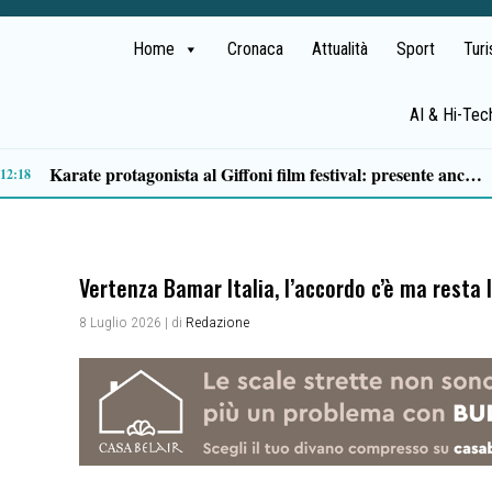
Home
Cronaca
Attualità
Sport
Tur
AI & Hi-Tec
Traffico di cocaina dal Sud America, la coppia arrestata è di Buonabitacolo: avrebbe rifornito il Vallo di Diano
10:12
Vertenza Bamar Italia, l’accordo c’è ma resta 
8 Luglio 2026
| di
Redazione