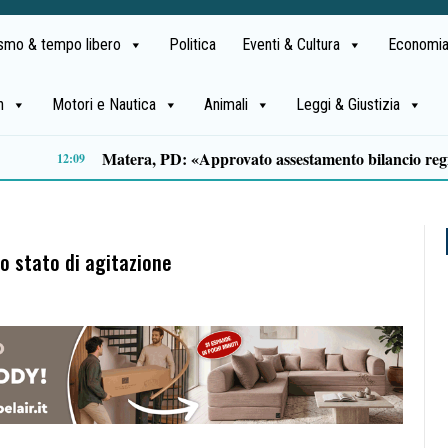
ismo & tempo libero
Politica
Eventi & Cultura
Economia
h
Motori e Nautica
Animali
Leggi & Giustizia
Salerno: propaganda neonazista sul web, misura cautelare per un 25enne
09:49
lo stato di agitazione