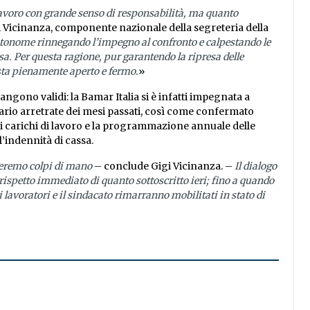
 lavoro con grande senso di responsabilità, ma quanto
 Vicinanza, componente nazionale della segreteria della
utonome rinnegando l’impegno al confronto e calpestando le
esa. Per questa ragione, pur garantendo la ripresa delle
resta pienamente aperto e fermo.
»
mangono validi: la Bamar Italia si è infatti impegnata a
nario arretrate dei mesi passati, così come confermato
 i carichi di lavoro e la programmazione annuale delle
l’indennità di cassa.
reremo colpi di mano
– conclude Gigi Vicinanza. –
Il dialogo
 rispetto immediato di quanto sottoscritto ieri; fino a quando
i lavoratori e il sindacato rimarranno mobilitati in stato di