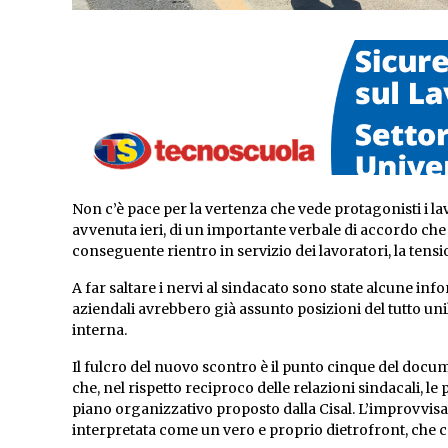
Non c’è pace per la vertenza che vede protagonisti i la
avvenuta ieri, di un importante verbale di accordo che ha
conseguente rientro in servizio dei lavoratori, la ten
A far saltare i nervi al sindacato sono state alcune info
aziendali avrebbero già assunto posizioni del tutto unil
interna.
Il fulcro del nuovo scontro è il punto cinque del docu
che, nel rispetto reciproco delle relazioni sindacali, l
piano organizzativo proposto dalla Cisal. L’improvvis
interpretata come un vero e proprio dietrofront, che canc