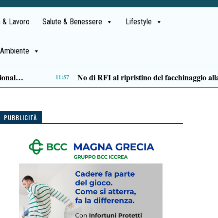
 & Lavoro
Salute & Benessere
Lifestyle
Ambiente
Lite degenera a San Mango Piemonte: 35enne ferito con un coltello, denunciato un anziano
09:46
PUBBLICITÀ