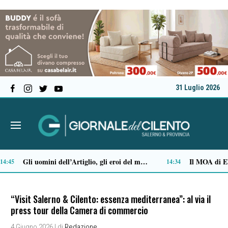
31 Luglio 2026
Come vestirsi in stile preppy: i capi indispensabili
Stipendi incompleti al Dea di Nocera, Pagani e Scafati. Nursind: «Chi sbaglia deve risponderne»
12:29
12:08
“Visit Salerno & Cilento: essenza mediterranea”: al via il
press tour della Camera di commercio
4 Giugno 2026
| di
Redazione