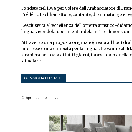
Fondato nel 1998 per volere dell’Ambasciatore di Franc
Frédéric Lachkar, attore, cantante, drammaturgo e reg
L’esclusività e l’eccellenza dell’offerta artistico-didat
lingua vivendola, sperimentandola in “tre dimensioni”
Attraverso una proposta originale (creata ad hoc) di alt
interesse e una curiosità per la lingua che vanno al di l
straniera nella vita di tutti i giorni, innescando quella 
stimolare.
CONSIGLIATI PER TE
©Riproduzione riservata