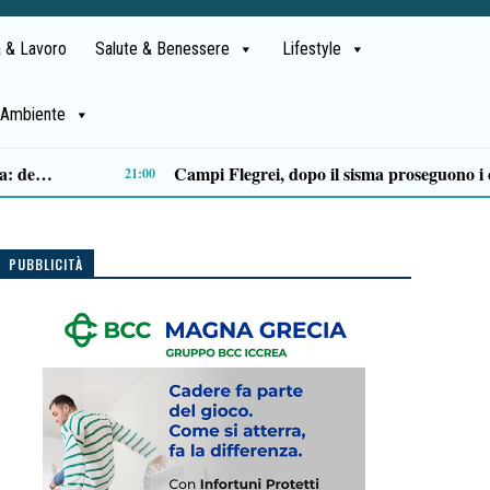
 & Lavoro
Salute & Benessere
Lifestyle
Ambiente
Castellabate, Spinelli e Di Luccia uniscono le forze in vista delle comunali 2027
13:32
PUBBLICITÀ