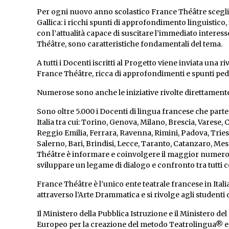
Per ogni nuovo anno scolastico France Théâtre sceglie u
Gallica: i ricchi spunti di approfondimento linguistico
con l’attualità capace di suscitare l’immediato interesse
Théâtre, sono caratteristiche fondamentali del tema.
A tutti i Docenti iscritti al Progetto viene inviata una
France Théâtre, ricca di approfondimenti e spunti ped
Numerose sono anche le iniziative rivolte direttamente
Sono oltre 5.000 i Docenti di lingua francese che partec
Italia tra cui: Torino, Genova, Milano, Brescia, Vare
Reggio Emilia, Ferrara, Ravenna, Rimini, Padova, Tries
Salerno, Bari, Brindisi, Lecce, Taranto, Catanzaro, Me
Théâtre è informare e coinvolgere il maggior numero d
sviluppare un legame di dialogo e confronto tra tutti 
France Théâtre è l’unico ente teatrale francese in Ital
attraverso l’Arte Drammatica e si rivolge agli student
Il Ministero della Pubblica Istruzione e il Ministero del
Europeo per la creazione del metodo Teatrolingua® e pe