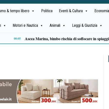
ismo & tempo libero
Politica
Eventi & Cultura
Economia
h
Motori e Nautica
Animali
Leggi & Giustizia
Milan in lutto, addio a Franco Baresi: il commosso saluto del club
13:53