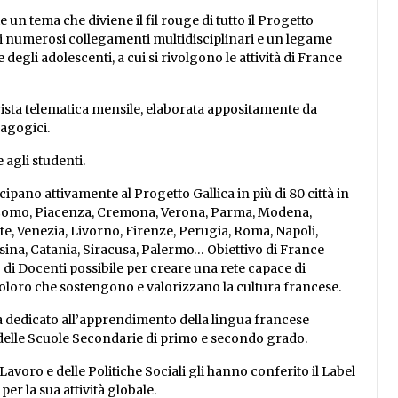
n tema che diviene il fil rouge di tutto il Progetto
, i numerosi collegamenti multidisciplinari e un legame
 degli adolescenti, a cui si rivolgono le attività di France
 rivista telematica mensile, elaborata appositamente da
agogici.
 agli studenti.
ipano attivamente al Progetto Gallica in più di 80 città in
se, Como, Piacenza, Cremona, Verona, Parma, Modena,
te, Venezia, Livorno, Firenze, Perugia, Roma, Napoli,
ssina, Catania, Siracusa, Palermo… Obiettivo di France
i Docenti possibile per creare una rete capace di
coloro che sostengono e valorizzano la cultura francese.
ia dedicato all’apprendimento della lingua francese
i delle Scuole Secondarie di primo e secondo grado.
 Lavoro e delle Politiche Sociali gli hanno conferito il Label
r la sua attività globale.