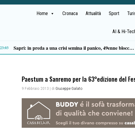
Home
Cronaca
Attualità
Sport
Tur
AI & Hi-Tec
Tortorella celebra la Fiera di San Basilio: tra antichi mestieri, bestiame e la musica della Bandabardò
14:49
Paestum a Sanremo per la 63°edizione del Fes
9 Febbraio 2013
| di
Giuseppe Galato