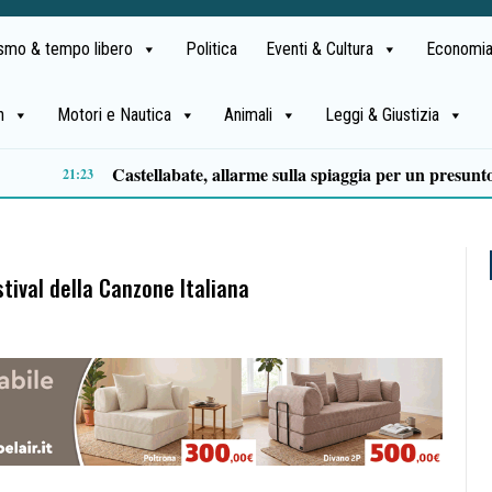
ismo & tempo libero
Politica
Eventi & Cultura
Economia
h
Motori e Nautica
Animali
Leggi & Giustizia
Premio Terre del Bussento, si alza il sipario: stasera Roberto Fico apre l’11ª edizione
14:35
tival della Canzone Italiana