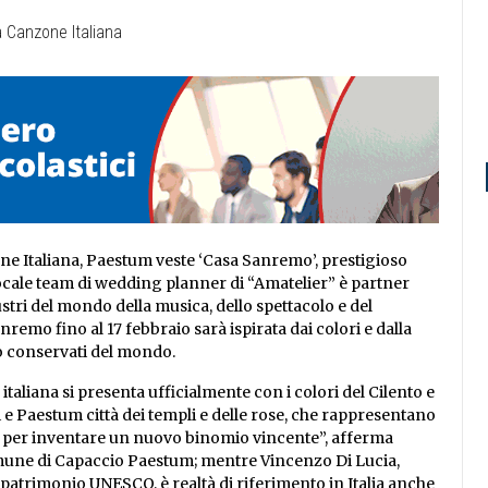
one Italiana, Paestum veste ‘Casa Sanremo’, prestigioso
 locale team di wedding planner di “Amatelier” è partner
lustri del mondo della musica, dello spettacolo e del
emo fino al 17 febbraio sarà ispirata dai colori e dalla
o conservati del mondo.
 italiana si presenta ufficialmente con i colori del Cilento e
i e Paestum città dei templi e delle rose, che rappresentano
i per inventare un nuovo binomio vincente”, afferma
Comune di Capaccio Paestum; mentre Vincenzo Di Lucia,
patrimonio UNESCO, è realtà di riferimento in Italia anche