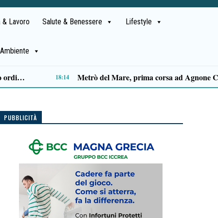
 & Lavoro
Salute & Benessere
Lifestyle
Ambiente
Capaccio Paestum spazio di legalità: oltre 43 ettari di beni confiscati destinati a progetti sociali
14:14
PUBBLICITÀ