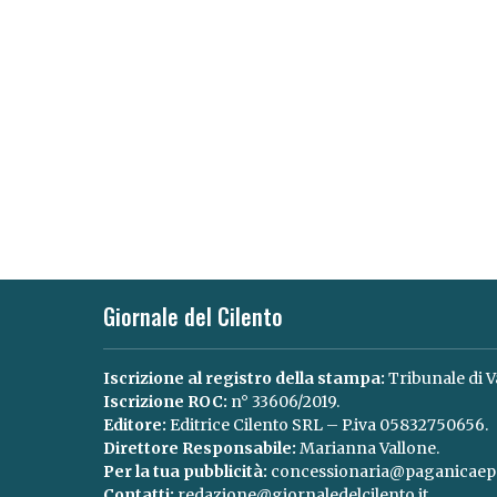
Giornale del Cilento
Iscrizione al registro della stampa:
Tribunale di V
Iscrizione ROC:
n° 33606/2019.
Editore:
Editrice Cilento SRL – P.iva 05832750656.
Direttore Responsabile:
Marianna Vallone.
Per la tua pubblicità:
concessionaria@paganicaepa
Contatti:
redazione@giornaledelcilento.it