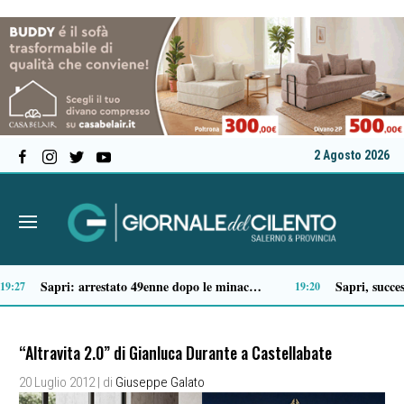
2 Agosto 2026
Coleotteri predatori contro la cocciniglia: avviata in Campania la prima sperimentazione al mondo per salvare i pini
Tragico incidente sulla Cilentana: muore motociclista di 37 anni
13:41
1
“Altravita 2.0” di Gianluca Durante a Castellabate
20 Luglio 2012
| di
Giuseppe Galato