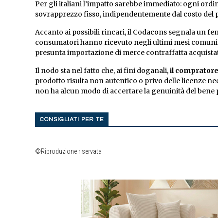
Per gli italiani l’impatto sarebbe immediato: ogni or
sovrapprezzo fisso, indipendentemente dal costo del 
Accanto ai possibili rincari, il Codacons segnala un 
consumatori hanno ricevuto negli ultimi mesi comunic
presunta importazione di merce contraffatta acquistat
Il nodo sta nel fatto che, ai fini doganali,
il compratore
prodotto risulta non autentico o privo delle licenze nec
non ha alcun modo di accertare la genuinità del bene
CONSIGLIATI PER TE
©Riproduzione riservata