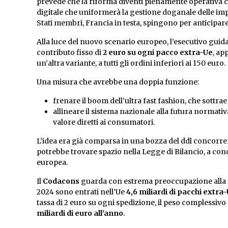
prevede che la riforma diventi pienamente operativa co
digitale che uniformerà la gestione doganale delle impor
Stati membri, Francia in testa, spingono per anticipare 
Alla luce del nuovo scenario europeo, l’esecutivo guid
contributo fisso di
2 euro su ogni pacco extra-Ue
, ap
un’altra variante, a tutti gli ordini inferiori ai 150 euro.
Una misura che avrebbe una doppia funzione:
frenare il boom dell’ultra fast fashion, che sottrae
allineare il sistema nazionale alla futura normati
valore diretti ai consumatori.
L’idea era già comparsa in una bozza del ddl concorrenz
potrebbe trovare spazio nella Legge di Bilancio, a cond
europea.
Il
Codacons
guarda con estrema preoccupazione alla p
2024 sono entrati nell’Ue
4,6 miliardi di pacchi extra
tassa di 2 euro su ogni spedizione, il peso complessivo
miliardi di euro all’anno
.