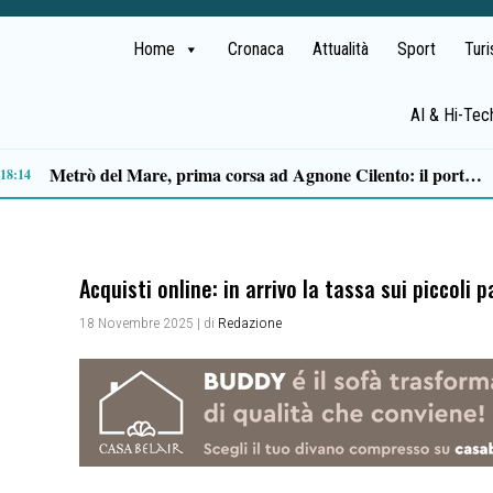
Home
Cronaca
Attualità
Sport
Tur
AI & Hi-Tec
Capaccio Paestum spazio di legalità: oltre 43 ettari di beni confiscati destinati a progetti sociali
14:14
Acquisti online: in arrivo la tassa sui piccoli
18 Novembre 2025
| di
Redazione