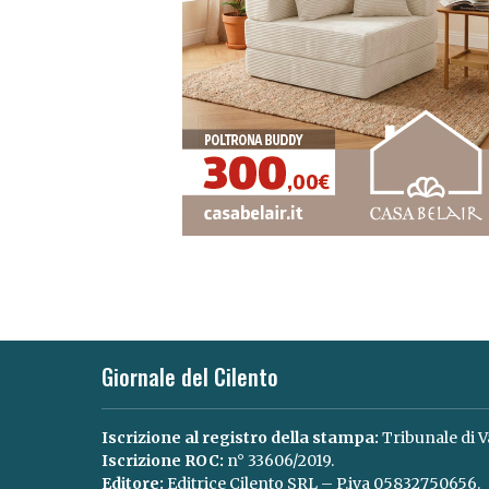
Giornale del Cilento
Iscrizione al registro della stampa:
Tribunale di V
Iscrizione ROC:
n° 33606/2019.
Editore:
Editrice Cilento SRL – P.iva 05832750656.