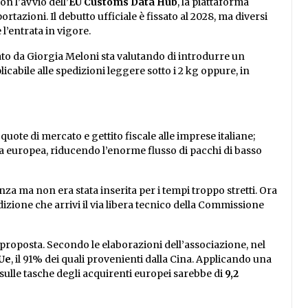
n l’avvio dell’
EU Customs Data Hub
, la piattaforma
tazioni. Il debutto ufficiale è fissato al 2028, ma diversi
l’entrata in vigore.
ato da Giorgia Meloni sta valutando di introdurre un
plicabile alle spedizioni leggere sotto i 2 kg oppure, in
 quote di mercato e gettito fiscale alle imprese italiane;
va europea, riducendo l’enorme flusso di pacchi di basso
a ma non era stata inserita per i tempi troppo stretti. Ora
izione che arrivi il via libera tecnico della Commissione
roposta. Secondo le elaborazioni dell’associazione, nel
-Ue
, il 91% dei quali provenienti dalla Cina. Applicando una
 sulle tasche degli acquirenti europei sarebbe di
9,2