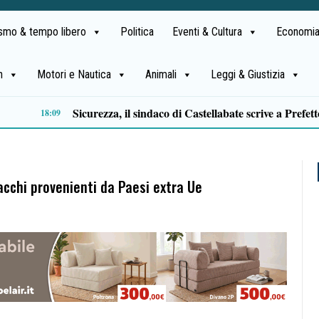
ismo & tempo libero
Politica
Eventi & Cultura
Economia
h
Motori e Nautica
Animali
Leggi & Giustizia
Approvazione assestamento di bilancio, M5S Campania: «Più investimenti per servizi, territori e imprese»
14:11
 pacchi provenienti da Paesi extra Ue