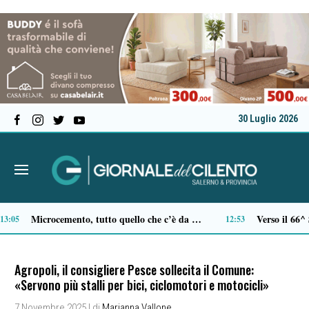
30 Luglio 2026
Al Festival dell’Aspide arriva “Il tempo delle radici”: un cammino immersivo tra memoria, mindfulness e sapori
11:15
10:54
Agropoli, il consigliere Pesce sollecita il Comune:
«Servono più stalli per bici, ciclomotori e motocicli»
7 Novembre 2025
| di
Marianna Vallone