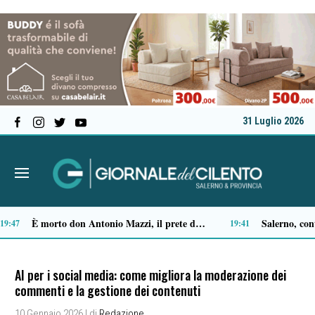
31 Luglio 2026
Ascea, Pietro D’Angiolillo: «La nuova giunta guarda al futuro, con gli occhi del passato»
Premio Terre del Bussento: a Roberto Fico il riconoscimento nella serata inaugurale a Sapri
13:11
AI per i social media: come migliora la moderazione dei
commenti e la gestione dei contenuti
10 Gennaio 2026
| di
Redazione