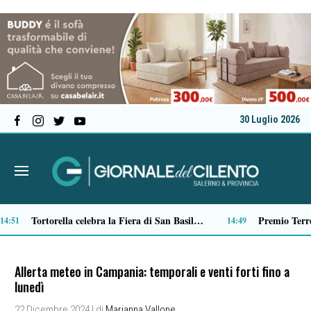
30 Luglio 2026
Microcemento, tutto quello che c’è da sapere prima di sceglierlo
Verso il 66^ Salone nautico internazionale di Genova: aperto il ticketing online
13:22
13:
Allerta meteo in Campania: temporali e venti forti fino a
lunedì
22 Dicembre 2024
| di
Marianna Vallone