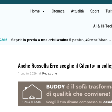
Home
Cronaca
Attualità
Sport
Tur
AI & Hi-Tec
Tortorella celebra la Fiera di San Basilio: tra antichi mestieri, bestiame e la musica della Bandabardò
14:49
Anche Rossella Erre sceglie il Cilento: in co
1 Luglio 2026
| di
Redazione