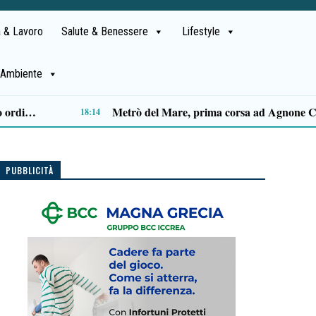
 & Lavoro
Salute & Benessere
Lifestyle
Ambiente
Capaccio Paestum spazio di legalità: oltre 43 ettari di beni confiscati destinati a progetti sociali
14:14
PUBBLICITÀ