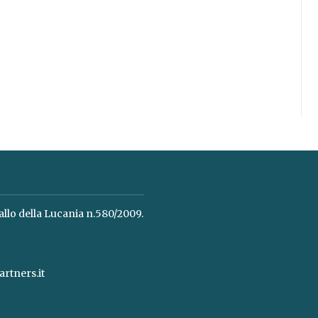
allo della Lucania n.580/2009.
rtners.it