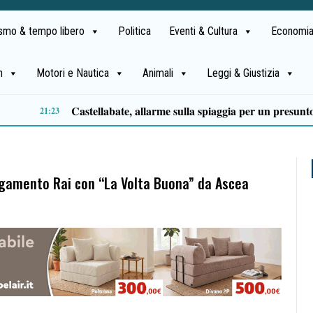
ismo & tempo libero
Politica
Eventi & Cultura
Economia
h
Motori e Nautica
Animali
Leggi & Giustizia
Premio Terre del Bussento, si alza il sipario: stasera Roberto Fico apre l’11ª edizione
14:35
llegamento Rai con “La Volta Buona” da Ascea