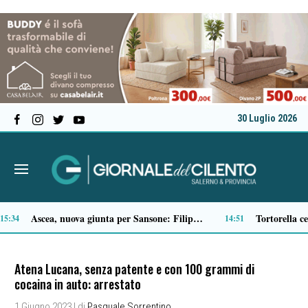
30 Luglio 2026
Microcemento, tutto quello che c’è da sapere prima di sceglierlo
13:43
13:22
Atena Lucana, senza patente e con 100 grammi di
cocaina in auto: arrestato
1 Giugno 2023
| di
Pasquale Sorrentino